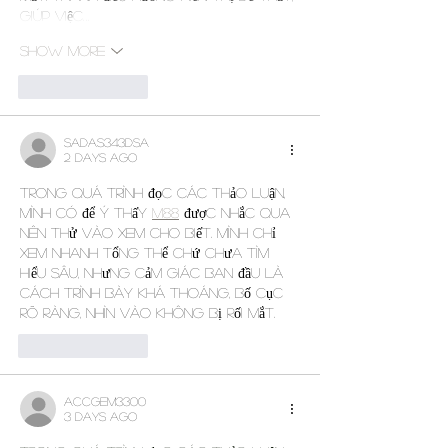
giúp việc…
Show More
Like
Reply
sadas343dsa
2 days ago
Trong quá trình đọc các thảo luận, 
mình có để ý thấy 
M88
 được nhắc qua 
nên thử vào xem cho biết. Mình chỉ 
xem nhanh tổng thể chứ chưa tìm 
hiểu sâu, nhưng cảm giác ban đầu là 
cách trình bày khá thoáng, bố cục 
rõ ràng, nhìn vào không bị rối mắt.
Like
Reply
accgem3300
3 days ago